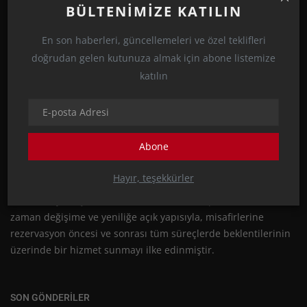
BÜLTENIMIZE KATILIN
HAKKINDA
En son haberleri, güncellemeleri ve özel teklifleri
Malitur, A Grubu seyahat acentesi olarak tur operatörlüğü
doğrudan gelen kutunuza almak için abone listemize
alanında faaliyet göstermektedir. Kurulduğu günden itibaren
katılın
hızla büyüyerek, seyahat sektöründeki vizyoner bakış açısını
en son teknolojik gelişmelerle birleştirmiş ve misafirlerine en
hızlı, güvenli ve kolay ödeme seçeneklerini sunmayı
amaçlamıştır. Alanında uzman profesyonel ekibiyle, en kaliteli
Abone
hizmeti en ekonomik şekilde sunarak, müşteri memnuniyetini
en üst seviyede tutmaktadır. Malitur, tüm hizmetlerinde kalite
Hayır, teşekkürler
standartlarını en üst seviyede tutmayı hedefleyen, müşteri
odaklı bir yaklaşımla hareket eden bir tur operatörüdür. Her
zaman değişime ve yeniliğe açık yapısıyla, misafirlerine
rezervasyon öncesi ve sonrası tüm süreçlerde beklentilerinin
üzerinde bir hizmet sunmayı ilke edinmiştir.
SON GÖNDERILER