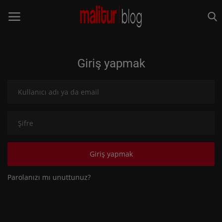
Giriş yapmak
Anasayfa
Keşfet
MALİTUR
Rota Rehberleri
Giriş yapmak
TÜRKİYE
Parolanızı mı unuttunuz?
DÜNYA
YEME&İÇME