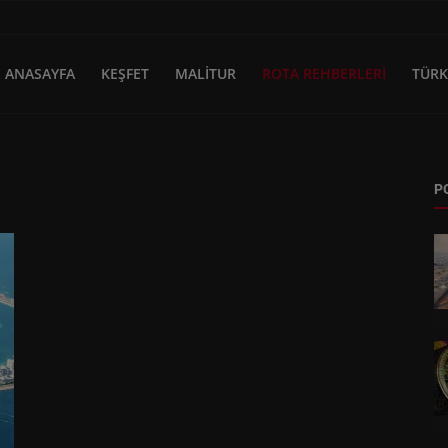
ANASAYFA
KEŞFET
MALİTUR
ROTA REHBERLERI
TÜRK
P