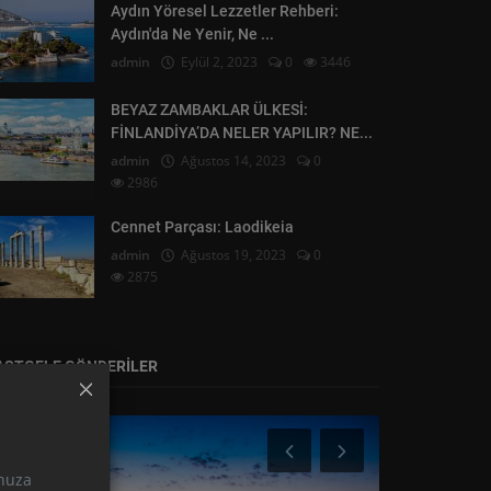
Aydın Yöresel Lezzetler Rehberi:
Aydın'da Ne Yenir, Ne ...
admin
Eylül 2, 2023
0
3446
BEYAZ ZAMBAKLAR ÜLKESİ:
FİNLANDİYA’DA NELER YAPILIR? NE...
admin
Ağustos 14, 2023
0
2986
Cennet Parçası: Laodikeia
admin
Ağustos 19, 2023
0
2875
ASTGELE GÖNDERILER
unuza