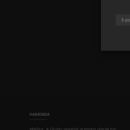
YEME&İÇME
CİĞER Mİ, MAMZANA MI YOKSA C
OTURTMA MI? İŞTE EDİRNE’NİN
İNCİLER...
HAKKINDA
Malitur, A Grubu seyahat acentesi olarak tur