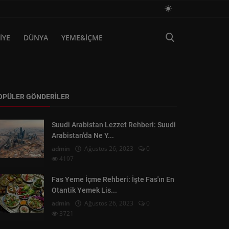
İYE
DÜNYA
YEME&İÇME
OPÜLER GÖNDERILER
Suudi Arabistan Lezzet Rehberi: Suudi
Arabistan'da Ne Y...
admin
Ağustos 26, 2023
0
4197
Fas Yeme İçme Rehberi: İşte Fas'ın En
Otantik Yemek Lis...
admin
Ağustos 26, 2023
0
3721