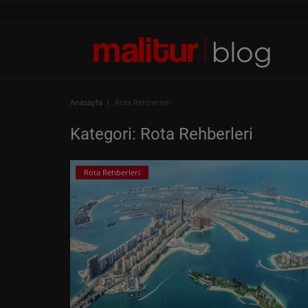
Anasayfa
Anasayfa
Rota Rehberleri
Keşfet
Kategori: Rota Rehberleri
MALİTUR
Rota Rehberleri
Rota Rehberleri
TÜRKİYE
DÜNYA
YEME&İÇME