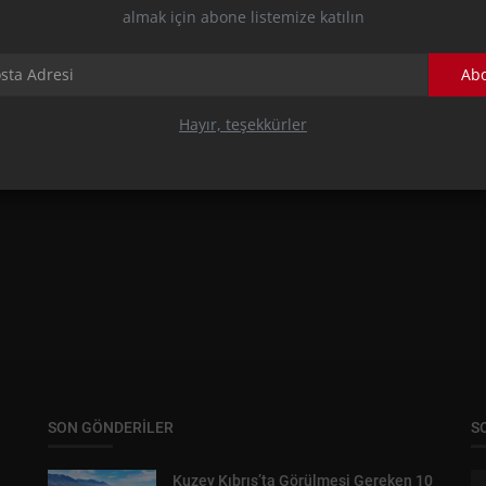
almak için abone listemize katılın
Ab
YEME&İÇME
EVİZLİ
Baştan Çıkarıcı Bir Lezzet Serüveni: İran
Hayır, teşekkürler
Mutfağıyla Unutulmaz Bi...
SON GÖNDERILER
S
Kuzey Kıbrıs’ta Görülmesi Gereken 10