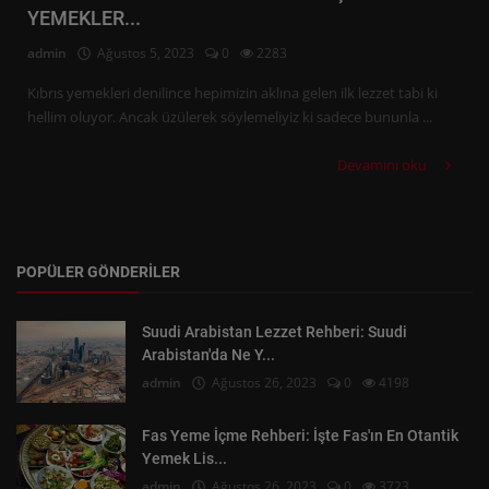
YEMEKLER...
admin
Ağustos 5, 2023
0
2283
Kıbrıs yemekleri denilince hepimizin aklına gelen ilk lezzet tabi ki
hellim oluyor. Ancak üzülerek söylemeliyiz ki sadece bununla ...
Devamını oku
POPÜLER GÖNDERILER
Suudi Arabistan Lezzet Rehberi: Suudi
Arabistan'da Ne Y...
admin
Ağustos 26, 2023
0
4198
Fas Yeme İçme Rehberi: İşte Fas'ın En Otantik
Yemek Lis...
admin
Ağustos 26, 2023
0
3723