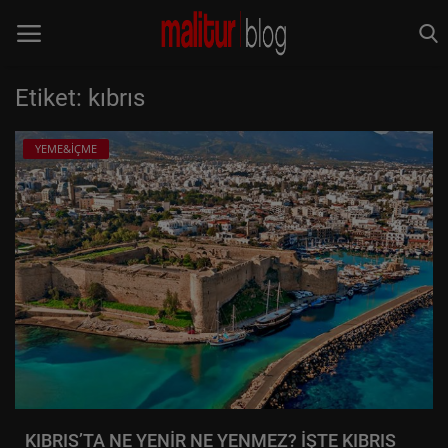
Etiket: kıbrıs
Anasayfa
YEME&İÇME
Keşfet
MALİTUR
Rota Rehberleri
TÜRKİYE
DÜNYA
YEME&İÇME
KIBRIS’TA NE YENİR NE YENMEZ? İŞTE KIBRIS