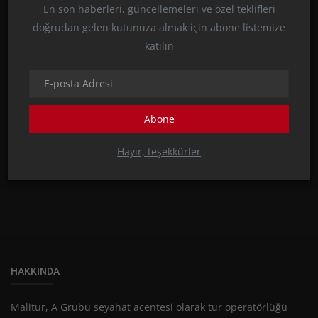
En son haberleri, güncellemeleri ve özel teklifleri
doğrudan gelen kutunuza almak için abone listemize
katılın
Abone
YEME&İÇME
Amman'ın Sokak Lezzetlerinde Bir Lezzet Şöleni
Hayır, teşekkürler
HAKKINDA
Malitur, A Grubu seyahat acentesi olarak tur operatörlüğü