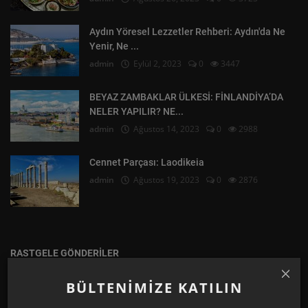
Aydın Yöresel Lezzetler Rehberi: Aydın'da Ne
Yenir, Ne ...
admin
Eylül 2, 2023
0
3447
BEYAZ ZAMBAKLAR ÜLKESİ: FİNLANDİYA’DA
NELER YAPILIR? NE...
admin
Ağustos 14, 2023
0
2988
Cennet Parçası: Laodikeia
admin
Ağustos 19, 2023
0
2876
RASTGELE GÖNDERILER
BÜLTENIMIZE KATILIN