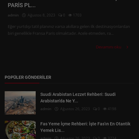
PARİS PL...
admin
Ağustos 8, 2023
0
1703
Eğer yurtdışı tatil planınız varsa akıllara gelen ilk destinasyonlardan
biri genellikle Fransa Paris olmaktadır. Acele etmeden, ra...
Devamını oku
POPÜLER GÖNDERILER
Suudi Arabistan Lezzet Rehberi: Suudi
Arabistan'da Ne Y...
admin
Ağustos 26, 2023
0
4198
Fas Yeme İçme Rehberi: İşte Fas'ın En Otantik
Yemek Lis...
admin
Ağustos 26, 2023
0
3724