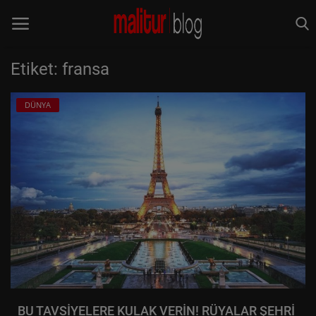
Etiket: fransa
Anasayfa
DÜNYA
Keşfet
MALİTUR
Rota Rehberleri
TÜRKİYE
DÜNYA
YEME&İÇME
BU TAVSİYELERE KULAK VERİN! RÜYALAR ŞEHRİ