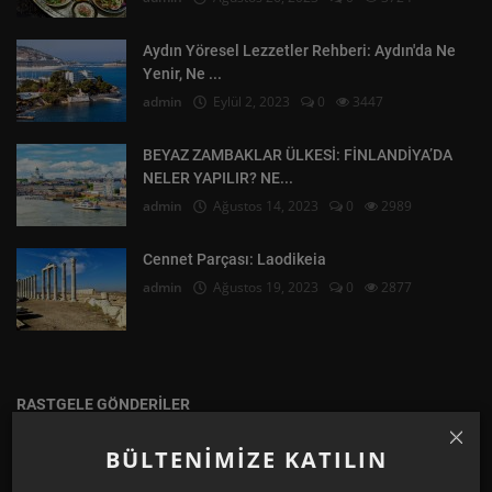
Aydın Yöresel Lezzetler Rehberi: Aydın'da Ne
Yenir, Ne ...
admin
Eylül 2, 2023
0
3447
BEYAZ ZAMBAKLAR ÜLKESİ: FİNLANDİYA’DA
NELER YAPILIR? NE...
admin
Ağustos 14, 2023
0
2989
Cennet Parçası: Laodikeia
admin
Ağustos 19, 2023
0
2877
RASTGELE GÖNDERILER
BÜLTENIMIZE KATILIN