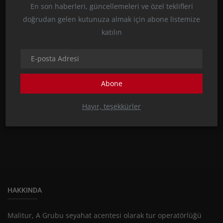
En son haberleri, güncellemeleri ve özel teklifleri
doğrudan gelen kutunuza almak için abone listemize
katılın
TÜRKİYE
Abone
BURALARI GÖRMEDİYSENİZ İZMİR’E GİTTİM
DEMEYİN! İŞTE İZMİR’DE GEZİLECEK...
Hayır, teşekkürler
HAKKINDA
Malitur, A Grubu seyahat acentesi olarak tur operatörlüğü