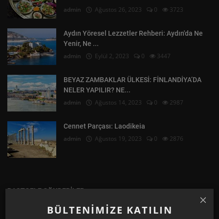
admin
Ağustos 26, 2023
0
3723
Aydın Yöresel Lezzetler Rehberi: Aydın'da Ne
Yenir, Ne ...
admin
Eylül 2, 2023
0
3447
BEYAZ ZAMBAKLAR ÜLKESİ: FİNLANDİYA’DA
NELER YAPILIR? NE...
admin
Ağustos 14, 2023
0
2987
Cennet Parçası: Laodikeia
admin
Ağustos 19, 2023
0
2876
RASTGELE GÖNDERILER
BÜLTENIMIZE KATILIN