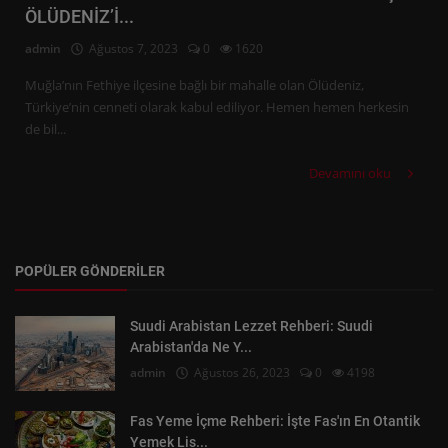
ÖLÜDENİZ’İ...
admin
Ağustos 7, 2023
0
1620
Muğla’nın Fethiye ilçesine bağlı bir mahalle olan Ölüdeniz,
Türkiye’nin cenneti olarak kabul ediliyor. Hemen hemen herkesin
de bil...
Devamını oku
POPÜLER GÖNDERILER
Suudi Arabistan Lezzet Rehberi: Suudi
Arabistan'da Ne Y...
admin
Ağustos 26, 2023
0
4198
Fas Yeme İçme Rehberi: İşte Fas'ın En Otantik
Yemek Lis...