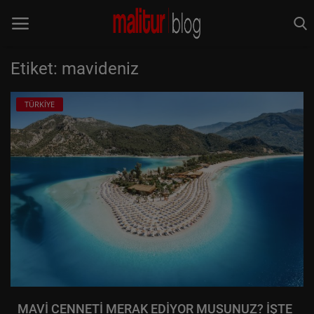
Etiket: mavideniz
Anasayfa
TÜRKİYE
Keşfet
MALİTUR
Rota Rehberleri
TÜRKİYE
DÜNYA
YEME&İÇME
MAVİ CENNETİ MERAK EDİYOR MUSUNUZ? İŞTE